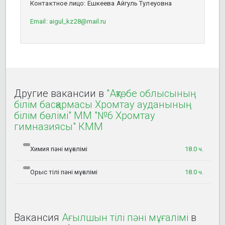
Контактное лицо: Ешкеева Айгуль Тулеуовна
Email: aigul_kz28@mail.ru
Другие вакансии в
"Ақтөбе облысының
білім басқармасы Хромтау ауданының
білім бөлімі" ММ "№6 Хромтау
гимназиясы" КММ
Химия пәні мұғалімі
18.0 ч.
Орыс тілі пәні мұғалімі
18.0 ч.
Вакансия
Ағылшын тілі пәні мұғалімі
в