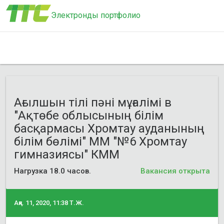
Электронды портфолио
Ағылшын тілі пәні мұғалімі в
"Ақтөбе облысының білім
басқармасы Хромтау ауданының
білім бөлімі" ММ "№6 Хромтау
гимназиясы" КММ
Нагрузка 18.0 часов.
Вакансия открыта
Ақп. 11, 2020, 11:38 Т.Ж.