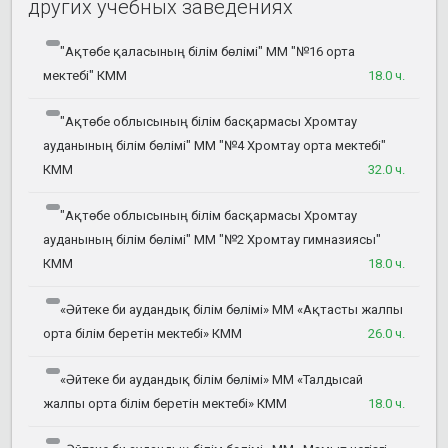
других учебных заведениях
"Ақтөбе қаласының білім бөлімі" ММ "№16 орта
мектебі" КММ
18.0 ч.
"Ақтөбе облысының білім басқармасы Хромтау
ауданының білім бөлімі" ММ "№4 Хромтау орта мектебі"
КММ
32.0 ч.
"Ақтөбе облысының білім басқармасы Хромтау
ауданының білім бөлімі" ММ "№2 Хромтау гимназиясы"
КММ
18.0 ч.
«Әйтеке би аудандық білім бөлімі» ММ «Ақтасты жалпы
орта білім беретін мектебі» КММ
26.0 ч.
«Әйтеке би аудандық білім бөлімі» ММ «Талдысай
жалпы орта білім беретін мектебі» КММ
18.0 ч.