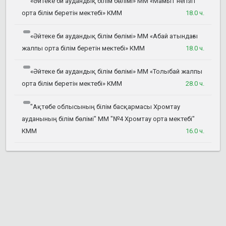
«Әйтеке би аудандық білім бөлімі» ММ «Мамыт негізгі
орта білім беретін мектебі» КММ
18.0 ч.
«Әйтеке би аудандық білім бөлімі» ММ «Абай атындағы
жалпы орта білім беретін мектебі» КММ
18.0 ч.
«Әйтеке би аудандық білім бөлімі» ММ «Толыбай жалпы
орта білім беретін мектебі» КММ
28.0 ч.
"Ақтөбе облысының білім басқармасы Хромтау
ауданының білім бөлімі" ММ "№4 Хромтау орта мектебі"
КММ
16.0 ч.