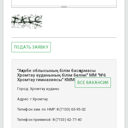
ПОДАТЬ ЗАЯВКУ
"Ақтөбе облысының білім басқармасы
Хромтау ауданының білім бөлімі" ММ "№6
Хромтау гимназиясы" КММ
ВСЕ ВАКАНСИИ
Город: Хромтау ауданы
Адрес: г.Хромтау
Телефон зам. по НМР: 8 (7133) 65-95-02
Телефон приемной: 8 (7133) 62-77-40