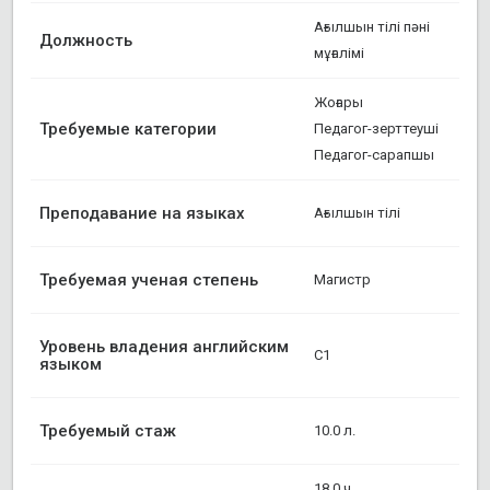
Ағылшын тілі пәні
Должность
мұғалімі
Жоғары
Требуемые категории
Педагог-зерттеуші
Педагог-сарапшы
Преподавание на языках
Ағылшын тілі
Требуемая ученая степень
Магистр
Уровень владения английским
C1
языком
Требуемый стаж
10.0 л.
18.0 ч.