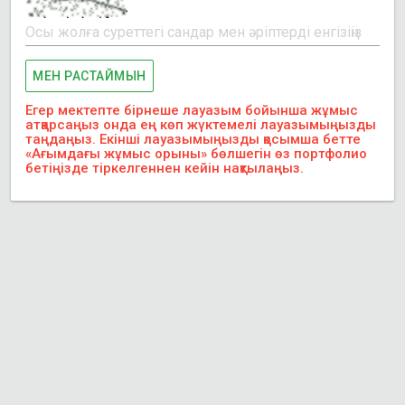
МЕН РАСТАЙМЫН
Егер мектепте бірнеше лауазым бойынша жұмыс
атқарсаңыз онда ең көп жүктемелі лауазымыңызды
таңдаңыз. Екінші лауазымыңызды қосымша бетте
«Ағымдағы жұмыс орыны» бөлшегін өз портфолио
бетіңізде тіркелгеннен кейін нақтылаңыз.