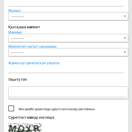
Жыныс
---------
Қысқаша мәлімет
Мекеме
---------
Мектептегі негізгі лауазымы
---------
Жұмысқа орналасқан уақыты
Оқыту тілі
Мен дербес деректерді өңдеуге келісімімді растаймын
Cуреттегі мәтінді eнгізіңіз