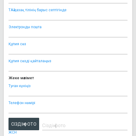
ТАӘ қазақ тілінің барыс септігінде
Электронды пошта
Құпия сөз
Құпия сөзді қайталаңыз
Жеке мәлімет
Туған күніңіз
Телефон нөмірі
СІЗДІҢ ФОТО
ЖСН