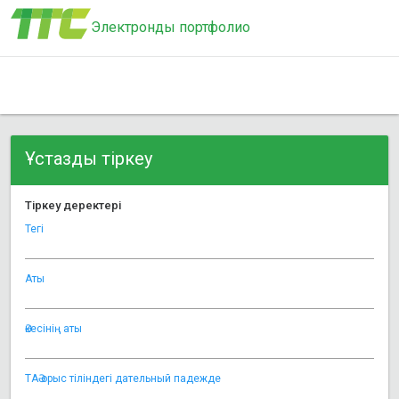
Электронды портфолио
Ұстазды тіркеу
Тіркеу деректері
Тегі
Аты
Әкесінің аты
ТАӘ орыс тіліндегі дательный падежде